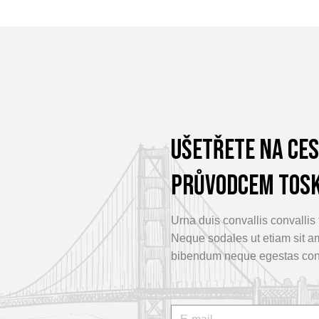
Ušetřete na ce
průvodcem Tos
Urna duis convallis convallis t
Neque sodales ut etiam sit ame
bibendum neque egestas co
E-