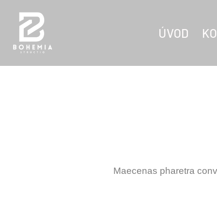
ÚVOD
KO
Maecenas pharetra conva