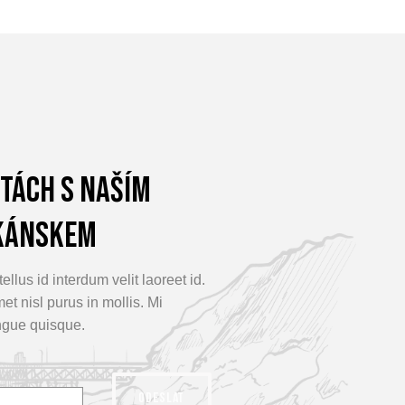
stách s naším
kánskem
ellus id interdum velit laoreet id.
t nisl purus in mollis. Mi
ngue quisque.
ODESLAT