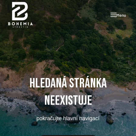
ÚV
Menu
KO
RE
RE
PAM
KO
Hledaná stránka
STŘE
KLEM
neexistuje
PA
PLOC
pokračujte hlavní navigací
ZEDN
/MAL